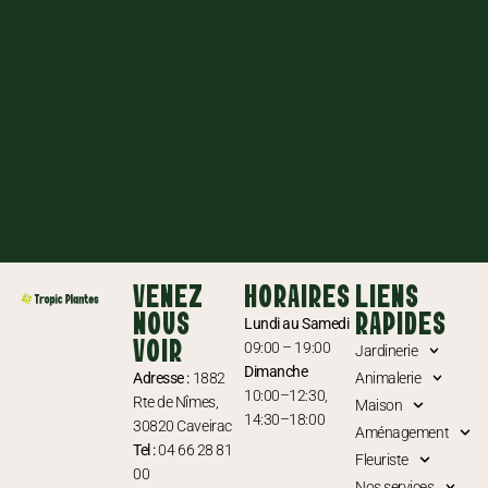
VENEZ
HORAIRES
LIENS
NOUS
RAPIDES
Lundi au Samedi
VOIR
09:00 – 19:00
Jardinerie
Dimanche
Adresse :
1882
Animalerie
10:00–12:30,
Rte de Nîmes,
Maison
14:30–18:00
30820 Caveirac
Aménagement
Tel :
04 66 28 81
Fleuriste
00
Nos services