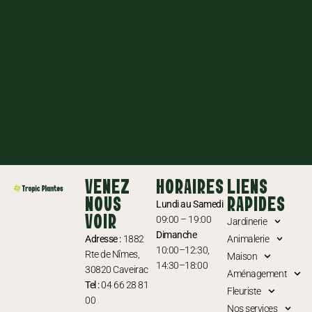
VENEZ
HORAIRES
LIENS
NOUS
RAPIDES
Lundi au Samedi
VOIR
09:00 – 19:00
Jardinerie
Dimanche
Adresse :
1882
Animalerie
10:00–12:30,
Rte de Nîmes,
Maison
14:30–18:00
30820 Caveirac
Aménagement
Tel :
04 66 28 81
Fleuriste
00
Nos services