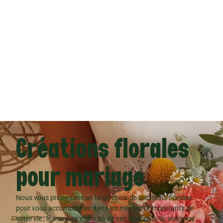
Nous pouvons également répondre à vos demandes
particulières de compositions de bouquets pour tous vos
évènements.
Demander un devis
Créations florales
pour mariage
Nous vous proposons un large choix de créations florales
pour vous accompagner dans les moments importants de
votre vie ; le mariage étant un de ces moments-là, voici nos