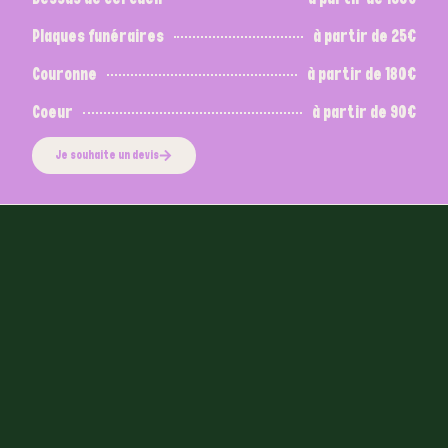
Plaques funéraires
à partir de 25€
Couronne
à partir de 180€
Coeur
à partir de 90€
Je souhaite un devis