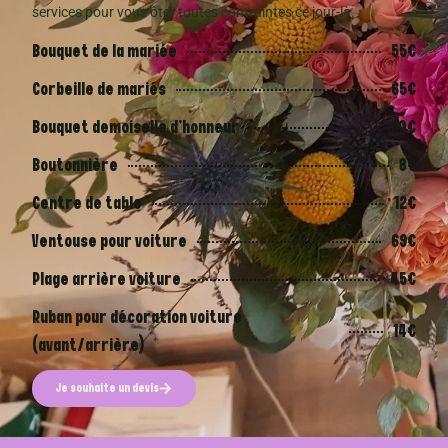
services pour vous ôter toutes contraintes ce jour-là.
Bouquet de la mariée
55€
Corbeille de mariés
65€
Bouquet demoiselle d’honneur
20€
Boutonnière
8€
Centre de table
12€
Ventouse pour voiture
69€
Plage arrière voiture
45€
Ruban pour décoration voiture
14€
(avant/arrière)
Je souhaite un devis