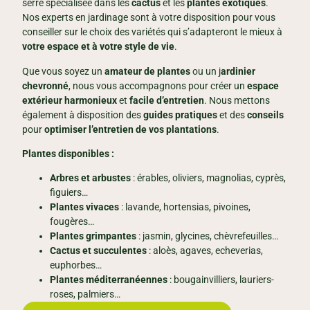
serre spécialisée dans les
cactus
et les
plantes exotiques
.
Nos experts en jardinage sont à votre disposition pour vous
conseiller sur le choix des variétés qui s’adapteront le mieux à
votre espace et à votre style de vie
.
Que vous soyez un
amateur
de plantes
ou un j
ardinier
chevronné
, nous vous accompagnons pour créer un
espace
extérieur harmonieux
et
facile d’entretien
. Nous mettons
également à disposition des
guides pratiques
et des
conseils
pour
optimiser l’entretien de vos plantations
.
Plantes disponibles :
Arbres et arbustes
: érables, oliviers, magnolias, cyprès,
figuiers…
Plantes vivaces
: lavande, hortensias, pivoines,
fougères…
Plantes grimpantes
: jasmin, glycines, chèvrefeuilles…
Cactus et succulentes
: aloès, agaves, echeverias,
euphorbes…
Plantes méditerranéennes
: bougainvilliers, lauriers-
roses, palmiers…