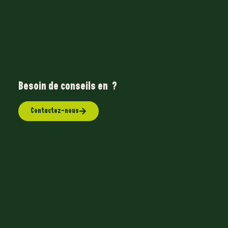
Besoin de conseils en
A
n
i
m
a
l
e
r
i
e
?
Contactez-nous