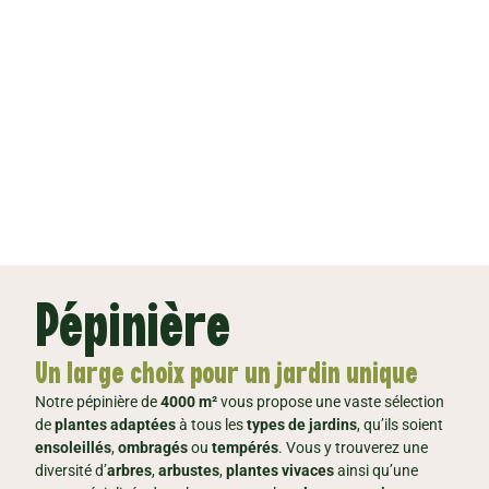
resplendissant.
En savoir plus
Pépinière
Un large choix pour un jardin unique
Notre pépinière de
4000 m²
vous propose une vaste sélection
de
plantes adaptées
à tous les
types de jardins
, qu’ils soient
ensoleillés
,
ombragés
ou
tempérés
. Vous y trouverez une
diversité d’
arbres
,
arbustes
,
plantes vivaces
ainsi qu’une