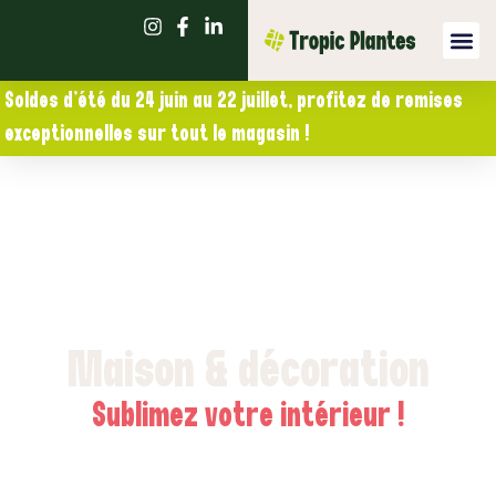
Notre act
Soldes d’été du 24 juin au 22 juillet, profitez de remises
exceptionnelles sur tout le magasin !
Maison & décoration
Sublimez votre intérieur !
Découvrez notre notre sélection d’objets décoratifs, art de
la table, luminaires et accessoires tendance. Du moderne