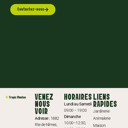
Contactez-nous
VENEZ
HORAIRES
LIENS
NOUS
RAPIDES
Lundi au Samedi
VOIR
09:00 – 19:00
Jardinerie
Dimanche
Adresse :
1882
Animalerie
10:00–12:30,
Rte de Nîmes,
Maison