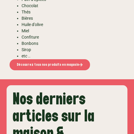
Chocolat
Thés
Bières
Huile d’olive
Miel
Confiture
Bonbons
Sirop
etc ..
Découvrez tous nos produits en magasin
Nos derniers
articles sur la
maison &